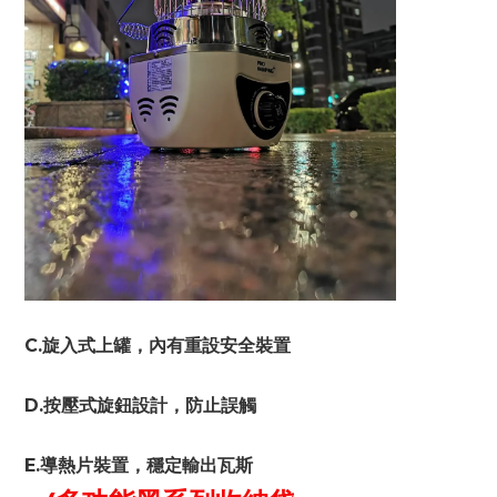
C.旋入式上罐，內有重設安全裝置
D.按壓式旋鈕設計，防止誤觸
E.導熱片裝置，穩定輸出瓦斯