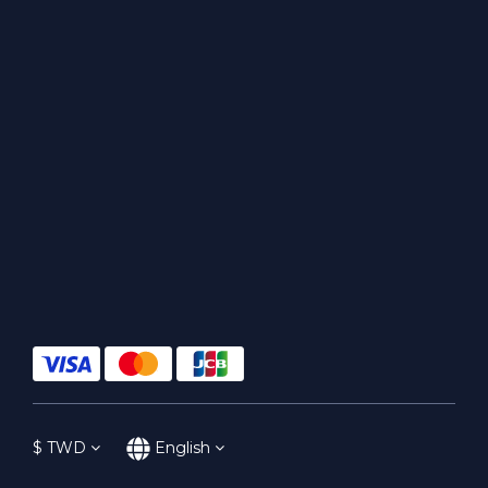
$
TWD
English