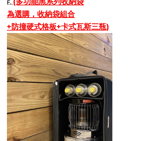
(多功能黑系列收納袋
F. 
為選購，收納袋組合
+防撞硬式格板+卡式瓦斯三瓶)