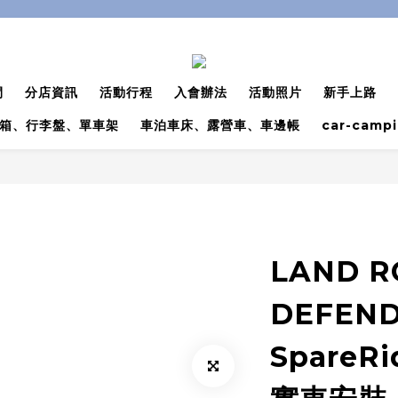
間
分店資訊
活動行程
入會辦法
活動照片
新手上路
箱、行李盤、單車架
車泊車床、露營車、車邊帳
car-camp
LAND R
DEFEND
SpareR