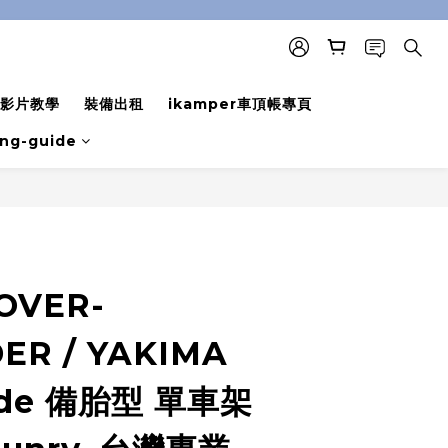
影片教學
裝備出租
ikamper車頂帳專頁
ing-guide
BUY NOW
OVER-
ER / YAKIMA
ide 備胎型 單車架