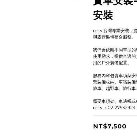
實車安裝-
安裝
unrv.台灣專業安裝
與露營裝備整合服務。
我們會依照不同車型的
使用需求，提供合適的
用的戶外裝備配置。
服務內容包含車頂架安
營裝備收納、車宿裝備
旅車、越野車、旅行車
需要車頂架、車邊帳或
unrv.：02-27932923
NT$7,500