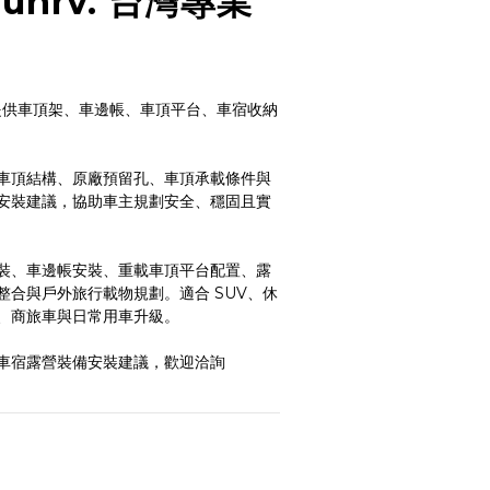
unrv. 台灣專業
，提供車頂架、車邊帳、車頂平台、車宿收納
車頂結構、原廠預留孔、車頂承載條件與
安裝建議，協助車主規劃安全、穩固且實
裝、車邊帳安裝、重載車頂平台配置、露
整合與戶外旅行載物規劃。適合 SUV、休
、商旅車與日常用車升級。
車宿露營裝備安裝建議，歡迎洽詢 