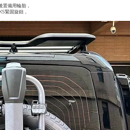
後置備用輪胎，
SKS緊固旋鈕，