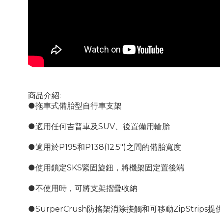
商品介紹:
●拖車式備胎型自行車支架
●適用任何吉普車及SUV、後置備用輪胎
●適用於P195和P138(12.5")之間的備胎寬度
●使用鎖定SKS緊固旋鈕，將機架固定置後端
●不使用時，可將支架摺疊收納
●SurperCrush防搖架消除接觸和可移動ZipStrips