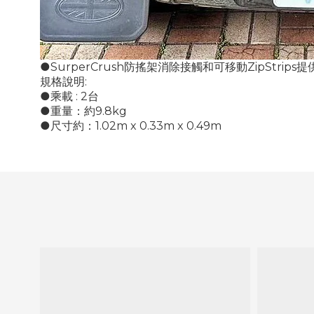
●SurperCrush防搖架消除接觸和可移動ZipStrips
規格說明:
●乘載 : 2台
●重量：約9.8kg
●尺寸約：1.02m x 0.33m x 0.49m