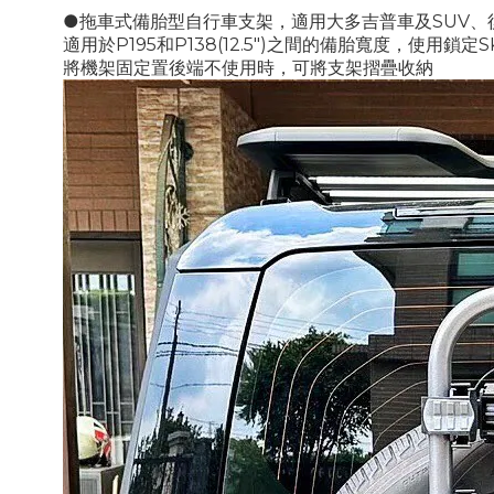
●拖車式備胎型自行車支架，適用大多吉普車及SUV、
適用於P195和P138(12.5")之間的備胎寬度，使用鎖定
將機架固定置後端
不使用時，可將支架摺疊收納