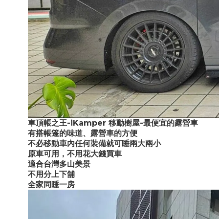
車頂帳之王-iKamper 移動樹屋-最便宜的露營車
有搭帳篷的味道、露營車的方便
不必移動車內任何裝備就可睡兩大兩小
原車可用，不用花大錢買車
適合台灣多山美景
不用分上下舖
全家同睡一房