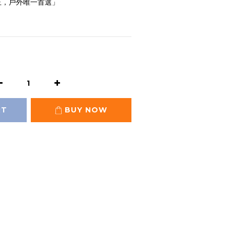
之王，戶外唯一首選」
RT
BUY NOW