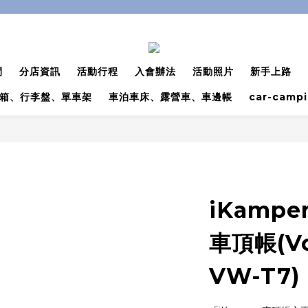
間
分店資訊
活動行程
入會辦法
活動照片
新手上路
箱、行李盤、單車架
車泊車床、露營車、車邊帳
car-camp
iKamper
車頂帳(Vo
VW-T7)