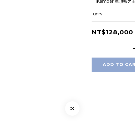
「iKamper 車頂帳
-unrv.
NT$128,000
ADD TO CA