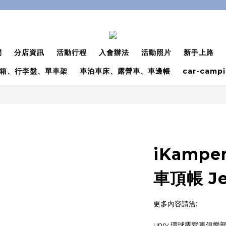
間
分店資訊
活動行程
入會辦法
活動照片
新手上路
箱、行李盤、單車架
車泊車床、露營車、車邊帳
car-camp
iKamper
車頂帳 Je
更多內容請洽:
unrv.環球露營車俱樂部 0