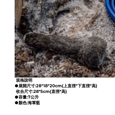
規格說明
●展開尺寸:28*18*20cm(上直徑*下直徑*高)
收合尺寸:28*5cm(直徑*高)
●容量:7公升
●顏色:海軍藍