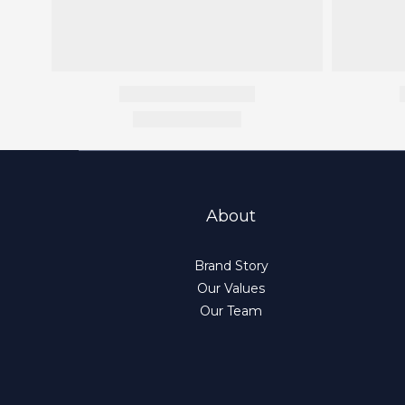
About
Brand Story
Our Values
Our Team