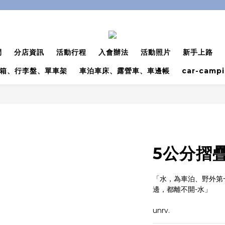
間
分店資訊
活動行程
入會辦法
活動照片
新手上路
箱、行李盤、單車架
車泊車床、露營車、車邊帳
car-camp
5公分摺
「水，為車泊、野外第
邊，都離不開-水」
unrv.