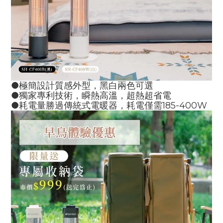
●極簡設計質感外型，黑白兩色可選
●獨家專利技術，瞬熱高溫，超熱超省電
●耗電量勝過傳統式電暖器，耗電僅需185-400W