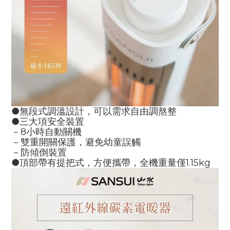
●無段式調溫設計，可以需求自由調熬整
●三大項安全裝置
－8小時自動關機
－雙重開關保護，避免幼童誤觸
－防傾倒裝置
●頂部帶有提把式，方便攜帶，全機重量僅1.15kg