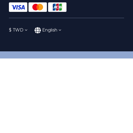
$
TWD
English