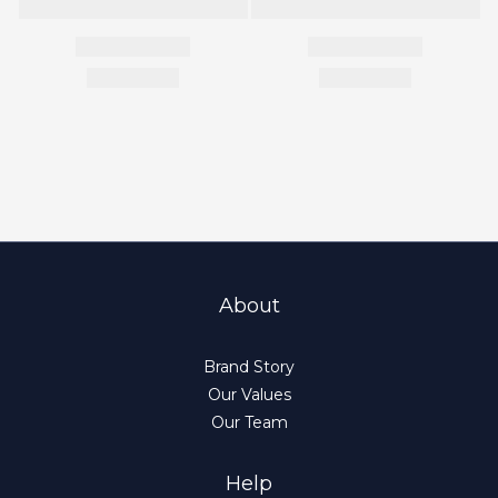
About
Brand Story
Our Values
Our Team
Help