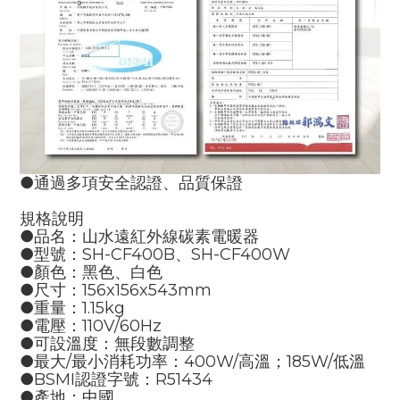
●通過多項安全認證、品質保證
規格說明
●品名：山水遠紅外線碳素電暖器
●型號：SH-CF400B、SH-CF400W
●顏色：黑色、白色
●尺寸：156x156x543mm
●重量：1.15kg
●電壓：110V/60Hz
●可設溫度：無段數調整
●最大/最小消耗功率：400W/高溫；185W/低溫
●BSMI認證字號：R51434
●產地：中國