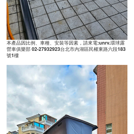
本產品因比例、車種、安裝等因素，請來電:unrv.環球露
營車俱樂部 02-27932923台北市內湖區民權東路六段183
號1樓