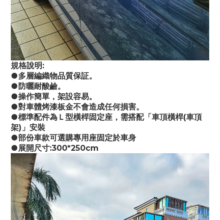
規格說明:
●多層編織物品質保証。
●防曬耐酸鹼。
●操作簡單，架設容易。
●對車體烤漆板金不會造成任何損害。
●標準配件為Ｌ型橫桿固定座，需搭配「車頂橫桿(車頂
架)」安裝
●部份車款可選購專用座固定於車身
●展開尺寸:300*250cm