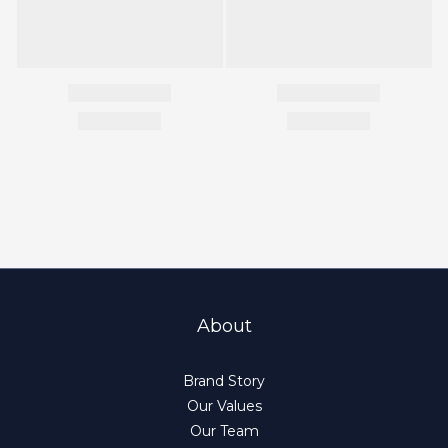
About
Brand Story
Our Values
Our Team