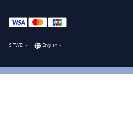
$
TWD
English