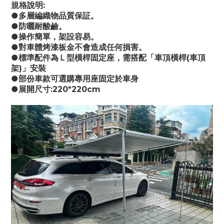
規格說明:
●多層編織物品質保証。
●防曬耐酸鹼。
●操作簡單，架設容易。
●對車體烤漆板金不會造成任何損害。
●標準配件為Ｌ型橫桿固定座，需搭配「車頂橫桿(車頂
架)」安裝
●部份車款可選購專用座固定於車身
●展開尺寸:220*220cm