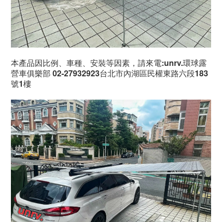
本產品因比例、車種、安裝等因素，請來電:unrv.環球露
營車俱樂部 02-27932923台北市內湖區民權東路六段183
號1樓