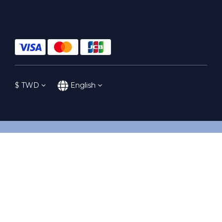
$
TWD
English