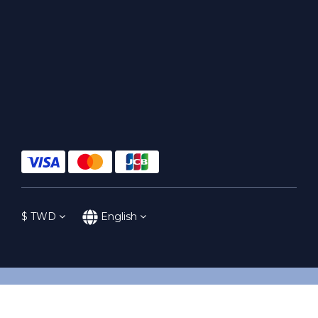
$
TWD
English