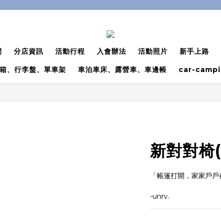
間
分店資訊
活動行程
入會辦法
活動照片
新手上路
箱、行李盤、單車架
車泊車床、露營車、車邊帳
car-camp
新對對椅
「帳篷打開，家家戶戶
-unrv.