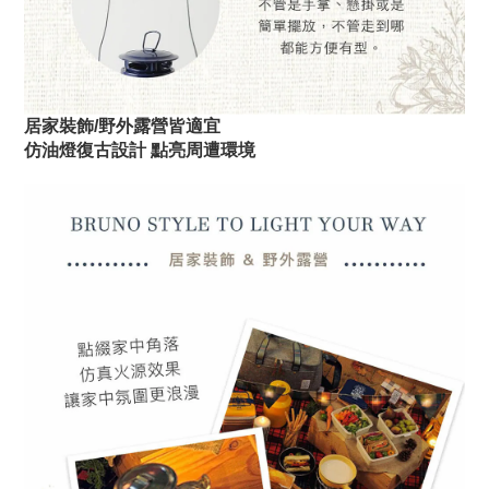
居家裝飾/野外露營皆適宜
仿油燈復古設計 點亮周遭環境