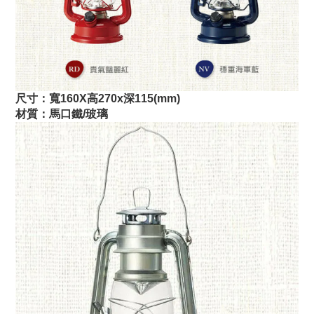
尺寸：寬160X高270x深115(mm)
材質：馬口鐵/玻璃