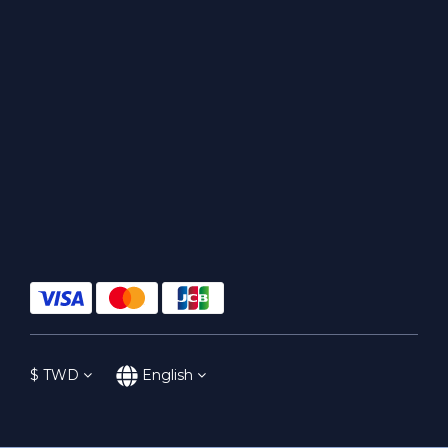
$
TWD
English