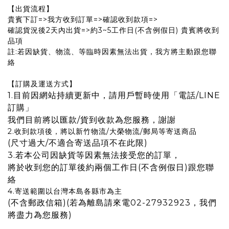
【出貨流程】
貴賓下訂=>我方收到訂單=>確認收到款項=>
確認貨況後2天內出貨=>約3~5工作日(不含例假日) 貴賓將收到
品項
註:若因缺貨、物流、等臨時因素無法出貨，我方將主動跟您聯
絡
【訂購及運送方式】
1.目前因網站持續更新中，請用戶暫時使用「電話/LINE
訂購」
我們目前將以匯款/貨到收款為您服務，謝謝
2.收到款項後，將以新竹物流/大榮物流/郵局等寄送商品
(尺寸過大/不適合寄送品項不在此限)
3.若本公司因缺貨等因素無法接受您的訂單，
將於收到您的訂單後約兩個工作日(不含例假日)跟您聯
絡
4.寄送範圍以台灣本島各縣市為主
(不含郵政信箱)(若為離島請來電02-27932923，我們
將盡力為您服務)