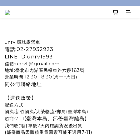
unrv.環球露營車
電話:02-27932923
LINE ID:unrv1993
信箱:unrvll@gmail.com
地址:臺北市內湖區民權東路六段183號
營業時間:12:30-18:30(周一~周日)
同公司聯絡地址
【運送政策】
配送方式:
物流:新竹物流/大榮物流/郵局(臺灣本島)
(臺灣本島、部份臺灣離島)
超商:7-11
我們收到訂單後2天內確認貨況後出貨
(部份商品因體積重量因素可能不適用7-11)