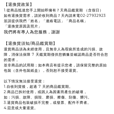
【退換貨政策】
1.從商品抵達您手上開始即擁有７天商品鑑賞期 （含假日）
如有退換貨需求，請於收到商品７天內請來電02-27932923
並請提供我們「姓名」「連絡電話」「商品名稱」
「退換貨原因及照片」
我們將有專人為您服務，謝謝
【退換貨須知/商品鑑賞期】
退貨商品須為未經使用，且無非人為瑕疵所造成的污損、故
障，消保法保障 7 天鑑賞期僅供您猶豫並確認商品是否符合您
的需求，
並非商品的試用期；如本商店有提示您者，請保留完整的原始
包裝（含外包裝紙盒），否則恕不接受退貨。
以下情況無法接受退貨：
1.自收到貨後，超過 7 天的商品鑑賞期。
2.商品已拆封使用，或因人為因素而產生的破壞，
如：污損、故障、損毀、磨損、擦傷、刮傷、髒污。
3.退貨商品包裝破損不完整，或發票、配件不齊者。
4.​惡意或大量退貨。