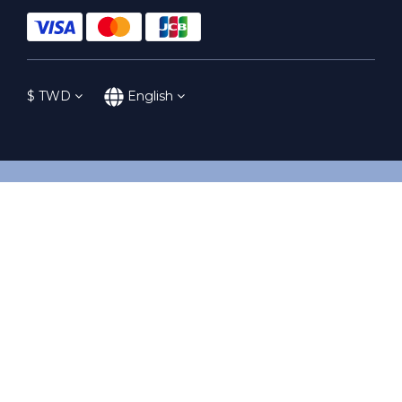
$
TWD
English