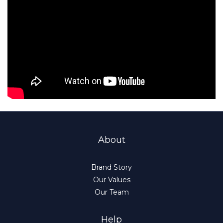
About
Brand Story
Our Values
Our Team
Help