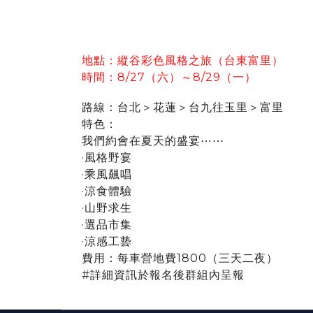
地點：縱谷彩色風格之旅（台東富里）
時間：8/27（六）～8/29（一）
路線：台北＞花蓮＞台九往玉里＞富里
特色：
我們約會在夏天的盛宴⋯⋯
·風格野宴
·乘風飆唱
·涼食體驗
·山野求生
·選品市集
·涼感工兿
費用：每車營地費1800（三天二夜）
#詳細資訊於報名後群組內呈報