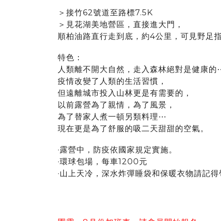
＞
接竹62號道至路標7.5K
＞見花湖美地營區，直接進大門，
順柏油路直行走到底，約4公里，可見野足
特色：
人類離不開大自然，走入森林絕對是健康的⋯
疫情改變了人類的生活習慣，
但遠離城市投入山林更是有需要的，
以前露營為了親情，為了風景，
為了替家人煮一頓另類料理⋯
現在更是為了舒服的吸二天甜甜的空氣。
·露營中，防疫依國家規定實施。
·環球包場，每車1200元
·山上天冷，深水炸彈睡袋和保暖衣物請記得