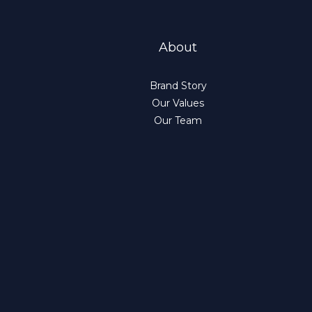
About
Brand Story
Our Values
Our Team