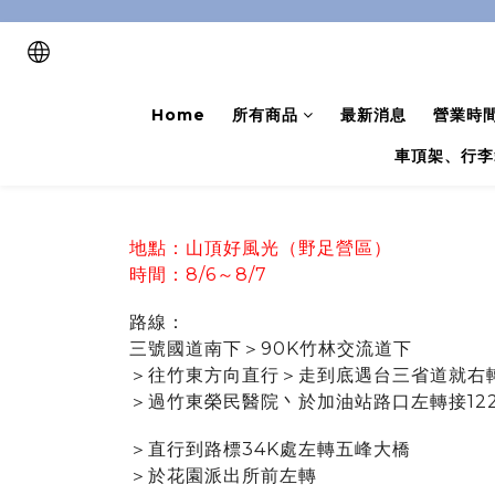
Home
所有商品
最新消息
營業時
車頂架、行李
地點：山頂好風光（野足營區）
時間：8/6～8/7
路線：
三號國道南下＞90K竹林交流道下
＞往竹東方向直行＞
走到底遇台三省道就右
＞
過竹東榮民醫院丶於加油站路口左轉接12
＞
直行到路標34K處左轉五峰大橋
＞於花園派出所前左轉