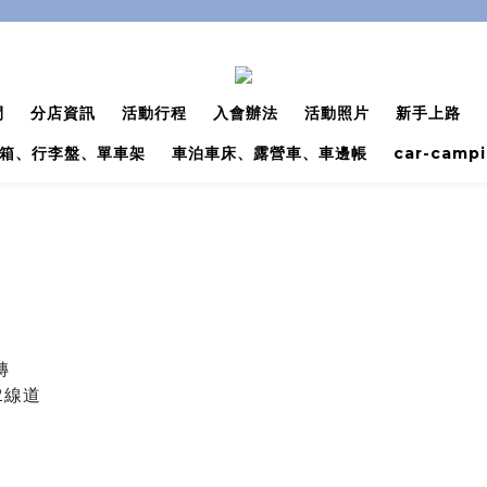
間
分店資訊
活動行程
入會辦法
活動照片
新手上路
箱、行李盤、單車架
車泊車床、露營車、車邊帳
car-camp
轉
2線道