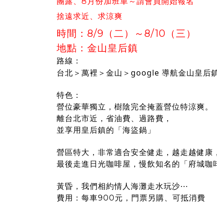
團露、8月份加班車～請會員開始報名
捨遠求近、求涼爽
時間：8/9（二）～8/10（三）
地點：金山皇后鎮
路線：
＞google 導航金山皇后
台北＞萬裡＞金山
特色：
營位豪華獨立，樹陰完全掩蓋營位特涼爽。
離台北市近，省油費、過路費，
並享用皇后鎮的「海盜鍋」
營區特大，非常適合安全健走，越走越健康
最後走進日光咖啡屋，慢飲知名的「府城咖
黃昏，我們相約情人海灘走水玩沙⋯
費用：每車900元，門票另購、可抵消費