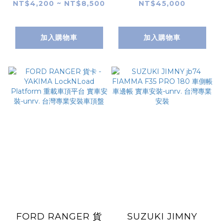
LoadWarrior 裝載戰
Epos 2台份 拖車球式
NT$4,200 ~ NT$8,500
NT$45,000
士 置物籃/行李盤 實車
單車架 實車安裝-
安裝-unrv. 台灣專業
unrv. 台灣專業安裝
加入購物車
加入購物車
安裝
FORD RANGER 貨
SUZUKI JIMNY