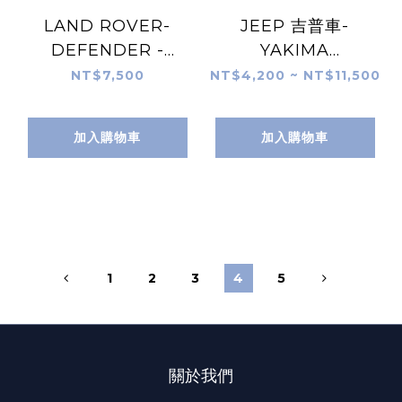
LAND ROVER-
JEEP 吉普車-
DEFENDER -
YAKIMA
YAKIMA SpareRide
MegaWarrior 終極
NT$7,500
NT$4,200 ~ NT$11,500
備胎型自行車單車架
戰士 行李盤/車頂置物
實車安裝-unrv. 台灣
籃 實車安裝-unrv. 台
加入購物車
加入購物車
專業安裝
灣專業安裝
1
2
3
4
5
關於我們